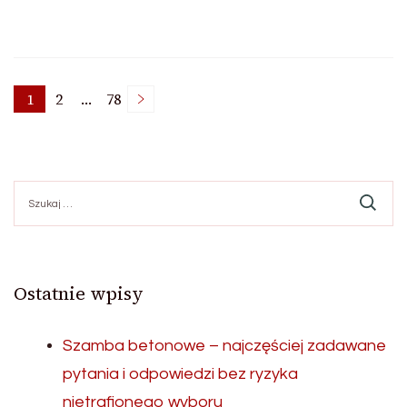
Stronicowanie
1
2
…
78
Strona
Strona
Strona
wpisów
Szukaj:
Ostatnie wpisy
Szamba betonowe – najczęściej zadawane
pytania i odpowiedzi bez ryzyka
nietrafionego wyboru