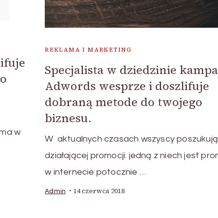
REKLAMA I MARKETING
ifuje
Specjalista w dziedzinie kampa
go
Adwords wesprze i doszlifuje
dobraną metode do twojego
biznesu.
ą
lama w
W aktualnych czasach wszyscy poszukują
działającej promocji. jedną z niech jest pr
w internecie potocznie …
14 czerwca 2018
Admin