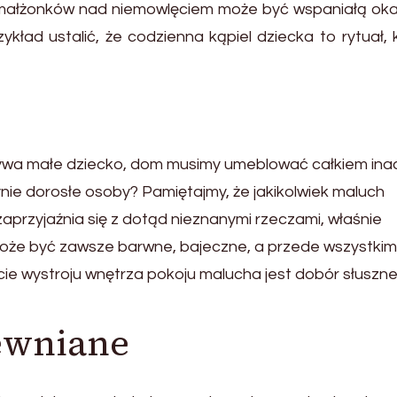
 małżonków nad niemowlęciem może być wspaniałą oka
ykład ustalić, że codzienna kąpiel dziecka to rytuał,
bywa małe dziecko, dom musimy umeblować całkiem ina
ynie dorosłe osoby? Pamiętajmy, że jakikolwiek maluch
zaprzyjaźnia się z dotąd nieznanymi rzeczami, właśnie
oże być zawsze barwne, bajeczne, a przede wszystkim
cie wystroju wnętrza pokoju malucha jest dobór słuszn
ewniane