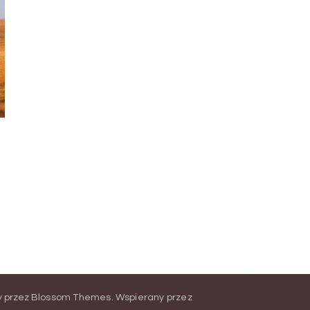
y przez
Blossom Themes
.
Wspierany przez