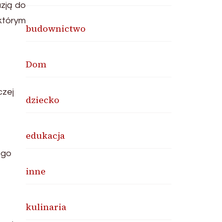
zją do
 którym
budownictwo
Dom
czej
dziecko
edukacja
ego
inne
kulinaria