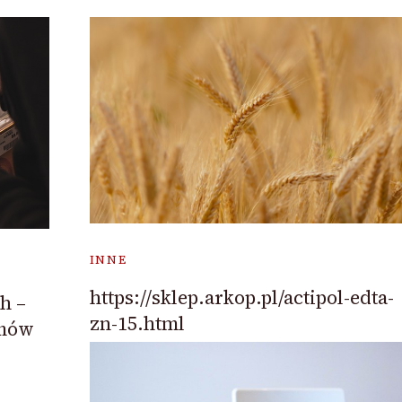
INNE
https://sklep.arkop.pl/actipol-edta-
h –
zn-15.html
umów