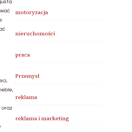
gusta.
ywać
motoryzacja
e
żać
nieruchomości
praca
Przemysł
ci,
meble,
reklama
 oraz
reklama i marketing
e