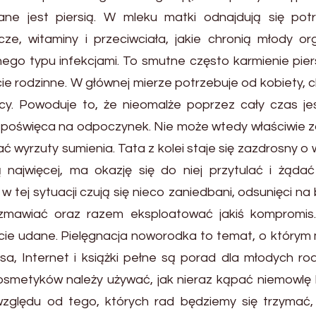
ane jest piersią. W mleku matki odnajdują się pot
ze, witaminy i przeciwciała, jakie chronią młody or
ego typu infekcjami. To smutne często karmienie pie
ie rodzinne. W głównej mierze potrzebuje od kobiety, 
y. Powoduje to, że nieomalże poprzez cały czas je
poświęca na odpoczynek. Nie może wtedy właściwie 
 wyrzuty sumienia. Tata z kolei staje się zazdrosny o
 najwięcej, ma okazję się do niej przytulać i żądać 
tej sytuacji czują się nieco zaniedbani, odsunięci na
ozmawiać oraz razem eksploatować jakiś kompromis.
ście udane. Pielęgnacja noworodka to temat, o który
asa, Internet i książki pełne są porad dla młodych ro
osmetyków należy używać, jak nieraz kąpać niemowlę l
zględu od tego, których rad będziemy się trzymać,