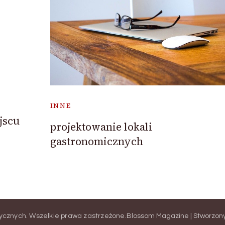
INNE
jscu
projektowanie lokali
gastronomicznych
tycznych
. Wszelkie prawa zastrzeżone.
Blossom Magazine | Stworzon