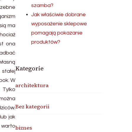
szamba?
rzebne
Jak właściwie dobrane
ganizm
wyposażenie sklepowe
rsią ma
pomagają pokazanie
chociaż
produktów?
st ona
zadbać
 własną
Kategorie
stałej
 bok. W
architektura
 Tylko
m można
Bez kategorii
dziców.
ub jak
 warto
biznes