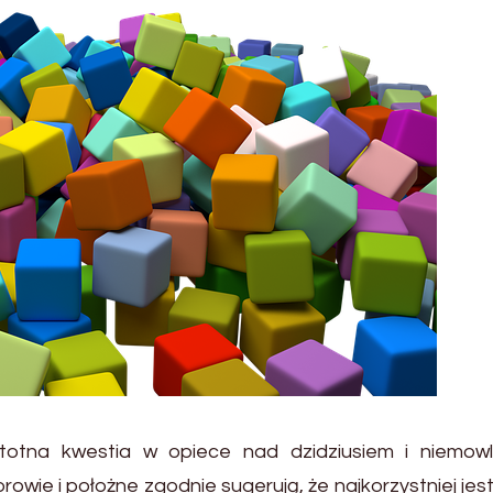
stotna kwestia w opiece nad dzidziusiem i niemowl
rowie i położne zgodnie sugerują, że najkorzystniej jest