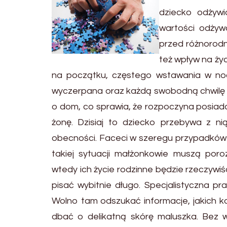
dziecko odżywi
wartości odżywc
przed różnorodn
też wpływ na życ
na początku, częstego wstawania w noc
wyczerpana oraz każdą swobodną chwilę 
o dom, co sprawia, że rozpoczyna posiadać
żonę. Dzisiaj to dziecko przebywa z nią
obecności. Faceci w szeregu przypadków w 
takiej sytuacji małżonkowie muszą por
wtedy ich życie rodzinne będzie rzeczywi
pisać wybitnie długo. Specjalistyczna pr
Wolno tam odszukać informacje, jakich k
dbać o delikatną skórę maluszka. Bez w