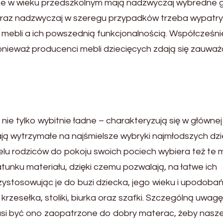
lnie w wieku przedszkolnym mają nadzwyczaj wybredne 
 oraz nadzwyczaj w szeregu przypadków trzeba wypatr
ebli a ich powszednią funkcjonalnością. Współcześni
ponieważ producenci mebli dziecięcych zdają się zauwa
e tylko wybitnie ładne – charakteryzują się w głównej
ją wytrzymałe na najśmielsze wybryki najmłodszych dzie
elu rodziców do pokoju swoich pociech wybiera też te 
unku materiału, dzięki czemu pozwalają, na łatwe ich
zystosowując je do buzi dziecka, jego wieku i upodobań
krzesełka, stoliki, biurka oraz szafki. Szczególną uwagę
usi być ono zaopatrzone do dobry materac, żeby nasz